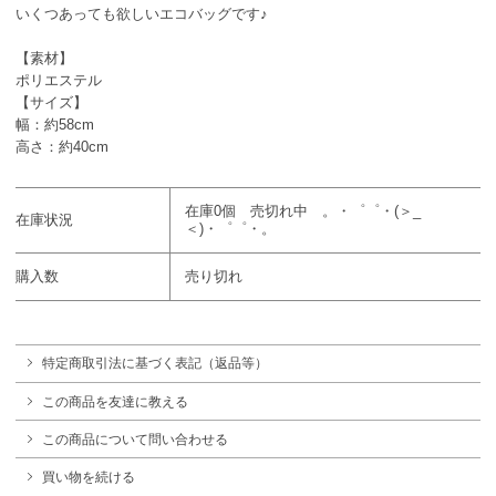
いくつあっても欲しいエコバッグです♪
【素材】
ポリエステル
【サイズ】
幅：約58cm
高さ：約40cm
在庫0個 売切れ中 。・゜゜・(＞_
在庫状況
＜)・゜゜・。
購入数
売り切れ
特定商取引法に基づく表記（返品等）
この商品を友達に教える
この商品について問い合わせる
買い物を続ける